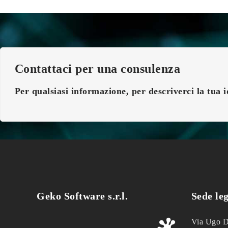
Contattaci per una consulenza
Per qualsiasi informazione, per descriverci la tua 
Geko Software s.r.l.
Sede le
Via Ugo D