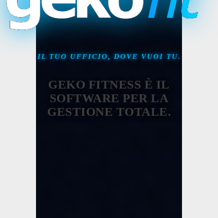
IL TUO UFFICIO, DOVE VUOI TU.
GEKO FITNESS È IL
SOFTWARE PER LA
GESTIONE TOTALE.