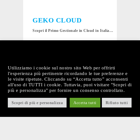
GEKO CLOUD
Scopri il Primo Gestionale in Cloud in Italia…
Integrazione IA
Compilazione Automatica Anagrafiche
Statistiche e Grafici personalizzati
Utilizziamo i cookie sul nostro sito Web per offrirti
l'esperienza più pertinente ricordando le tue preferenze e
Gestione Palestra H24
le visite ripetute. Cliccando su “Accetta tutto” acconsenti
all'uso di TUTTI i cookie. Tuttavia, puoi visitare "Scopri di
App Clienti Personalizzata
più e personalizza" per fornire un consenso controllato.
QR Codes Dinamici
Scopri di più e personalizza
Accetta tutti
Rifiuto tutti